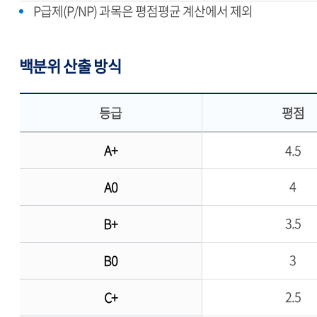
P급제(P/NP) 과목은 평점평균 계산에서 제외
백분위 산출 방식
등급
평점
A+
4.5
4
A0
3.5
B+
3
B0
2.5
C+