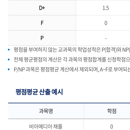
D+
1.5
F
0
P
-
평점을 부여하지 않는 교과목의 학업성적은 P(합격)와 NP
전체 평균평점의 계산은 각 과목의 평점합계를 신청학점으
P/NP 과목은 평점평균 계산에서 제외되며, A~F로 부여
평점평균 산출 예시
과목명
학점
비아메디아 채플
0