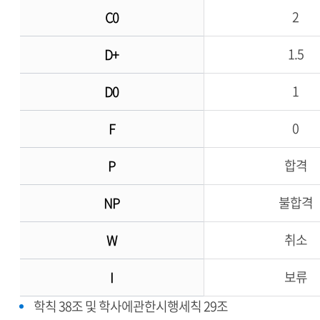
2
C0
1.5
D+
1
D0
0
F
합격
P
불합격
NP
취소
W
보류
I
학칙 38조 및 학사에관한시행세칙 29조