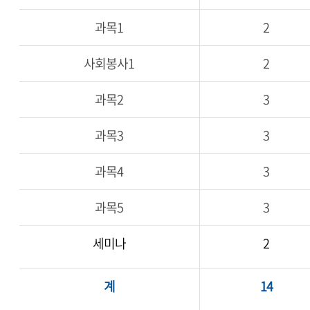
과목1
2
사회봉사1
2
과목2
3
과목3
3
과목4
3
과목5
3
세미나
2
계
14