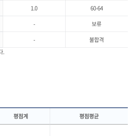
1.0
60-64
-
보류
-
불합격
다.
평점계
평점평균