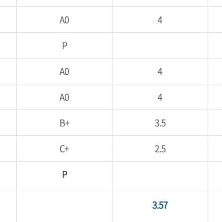
A0
4
P
A0
4
A0
4
B+
3.5
C+
2.5
P
3.57