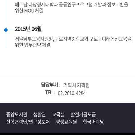
베트남 다낭경제대학과 공동연구프로그램 개발과 정보교환을
위한 MOU 체결
2015년 06월
서울남부교육지원청, 구로지역중학교와 구로구미래혁신교육을
위한 업무협약 체결
기획처 기획팀
담당부서
02. 2610. 4284
TEL
중앙도서관
생활관
교목실
발전기금모금
산학협력단/연구정보처
평생교육원
한국어학당