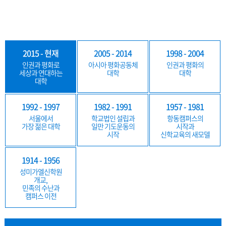
2015 - 현재
2005 - 2014
1998 - 2004
인권과 평화로
아시아 평화공동체
인권과 평화의
세상과 연대하는
대학
대학
대학
1992 - 1997
1982 - 1991
1957 - 1981
서울에서
학교법인 설립과
항동캠퍼스의
가장 젊은 대학
일만 기도운동의
시작과
시작
신학교육의 새모델
1914 - 1956
성미가엘신학원
개교,
민족의 수난과
캠퍼스 이전