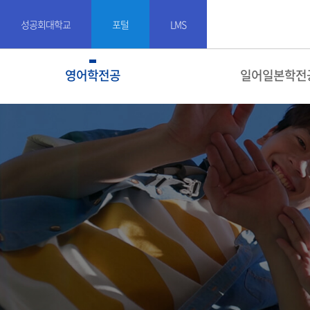
성공회대학교
포털
LMS
영어학전공
일어일본학전