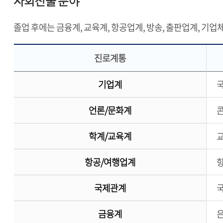
사회진출 분야
졸업 후에는 금융계, 교육계, 항공업계, 방송, 출판업계, 기업
진로계통
기업계
국
언론/문화계
콘
학계/교육계
교
항공/여행업계
국제관계
국
금융계
은