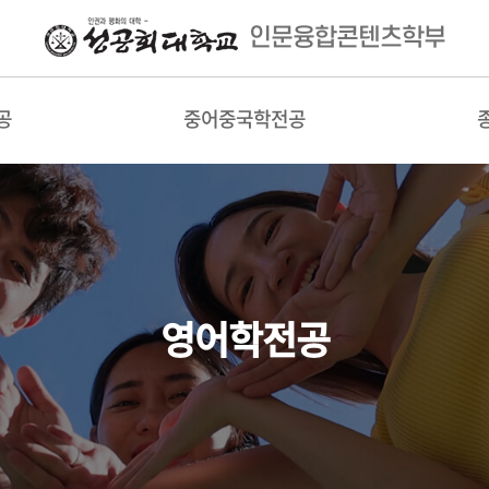
인문융합콘텐츠학부
공
중어중국학전공
영어학전공