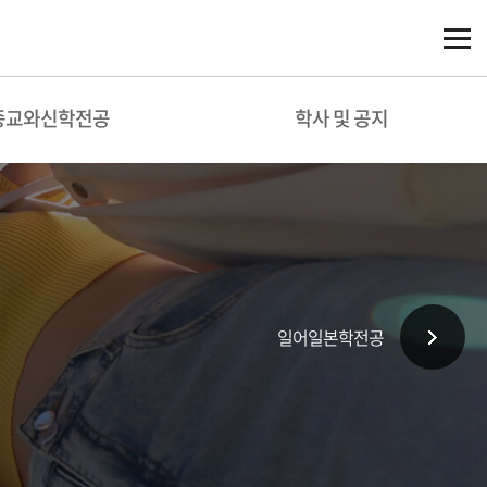
종교와신학전공
학사 및 공지
일어일본학전공