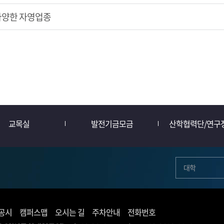
다양한 자영업종
교목실
발전기금모금
산학협력단/연구
대학
공시
캠퍼스맵
오시는 길
주차안내
전화번호