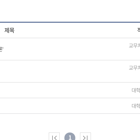
제목
교무
'
교무
대
대
1