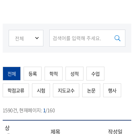
전체
등록
학적
성적
수업
학점교류
시험
지도교수
논문
행사
1590
건, 현재페이지:
1
/160
상
제목
작성일