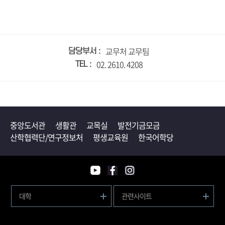
교무처 교무팀
담당부서
02. 2610. 4208
TEL
중앙도서관
생활관
교목실
발전기금모금
산학협력단/연구정보처
평생교육원
한국어학당
대학
관련사이트