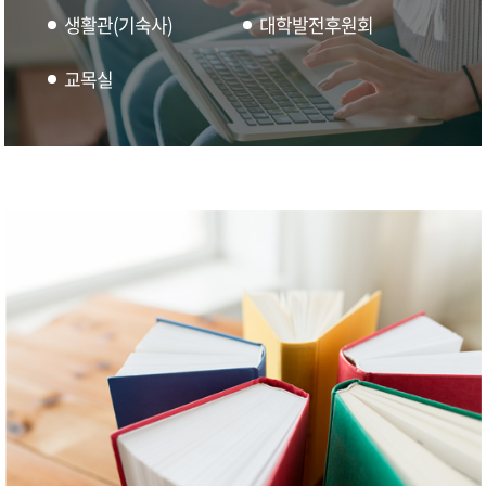
생활관(기숙사)
대학발전후원회
교목실