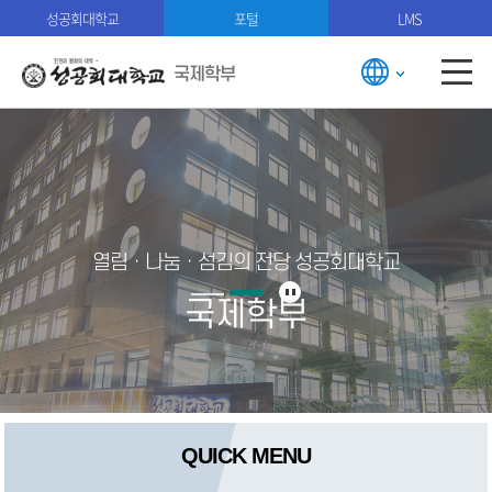
성공회대학교
포털
LMS
국제학부
열림ㆍ나눔ㆍ섬김의 전당 성공회대학교
국제학부
QUICK MENU