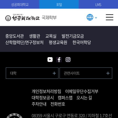
성공회대학교
포털
LMS
국제학부
중앙도서관
생활관
교목실
발전기금모금
산학협력단/연구정보처
평생교육원
한국어학당
대학
관련사이트
개인정보처리방침
이메일무단수집거부
대학정보공시
캠퍼스맵
오시는 길
주차안내
전화번호
08359 서울시 구로구 연동로 320 / 지하철 1.7호선