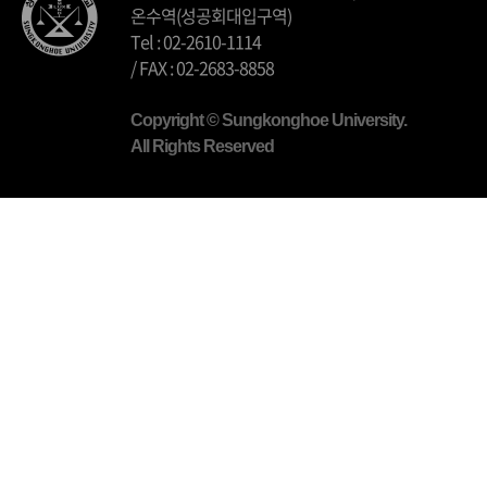
온수역(성공회대입구역)
Tel : 02-2610-1114
/ FAX : 02-2683-8858
Copyright © Sungkonghoe University.
All Rights Reserved