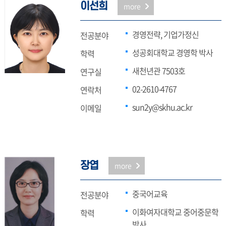
이선희
more
경영전략, 기업가정신
전공분야
성공회대학교 경영학 박사
학력
새천년관 7503호
연구실
02-2610-4767
연락처
sun2y@skhu.ac.kr
이메일
장엽
more
중국어교육
전공분야
이화여자대학교 중어중문학
학력
박사