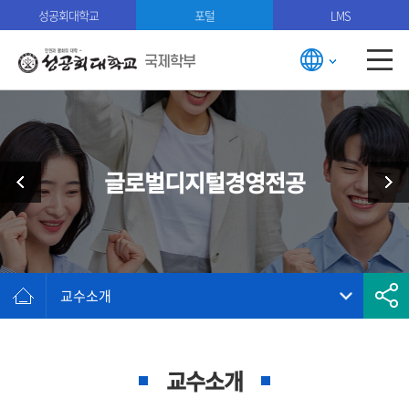
성공회대학교
포털
LMS
국제학부
글로벌디지털경영전공
교수소개
교수소개