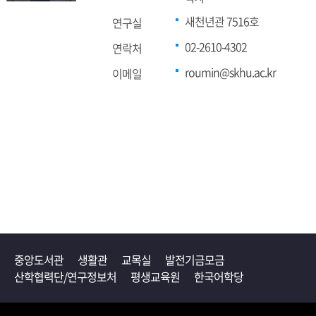
새천년관 7516호
연구실
02-2610-4302
연락처
roumin@skhu.ac.kr
이메일
중앙도서관
생활관
교목실
발전기금모금
산학협력단/연구정보처
평생교육원
한국어학당