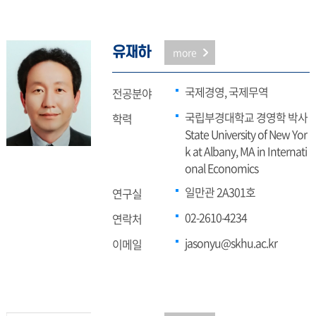
유재하
more
국제경영, 국제무역
전공분야
국립부경대학교 경영학 박사
학력
State University of New Yor
k at Albany, MA in Internati
onal Economics
일만관 2A301호
연구실
02-2610-4234
연락처
jasonyu@skhu.ac.kr
이메일