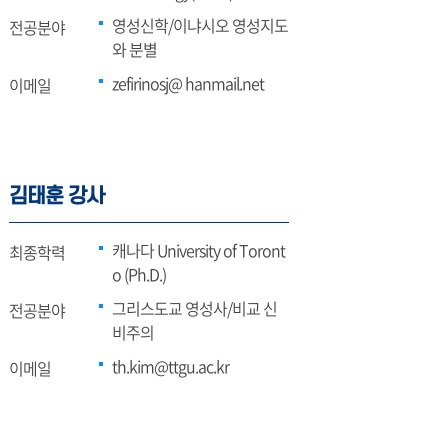
영성신학/이냐시오 영성지도
전공분야
와 분별
zefirinosj@ hanmail.net
이메일
김태훈 강사
캐나다 University of Toront
최종학력
o (Ph.D.)
그리스도교 영성사/비교 신
전공분야
비주의
th.kim@ttgu.ac.kr
이메일