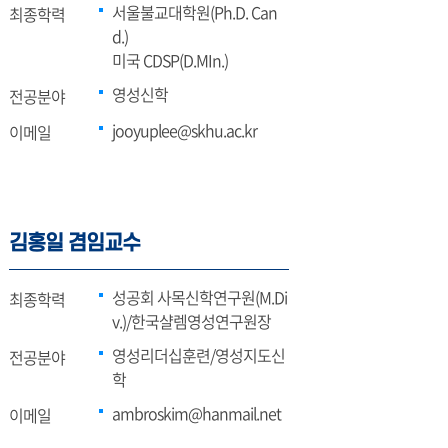
서울불교대학원(Ph.D. Can
최종학력
d.)
미국 CDSP(D.MIn.)
영성신학
전공분야
jooyuplee@skhu.ac.kr
이메일
김홍일 겸임교수
성공회 사목신학연구원(M.Di
최종학력
v.)/한국샬렘영성연구원장
영성리더십훈련/영성지도신
전공분야
학
ambroskim@hanmail.net
이메일