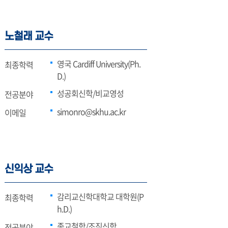
노철래 교수
영국 Cardiff University(Ph.
최종학력
D.)
성공회신학/비교영성
전공분야
simonro@skhu.ac.kr
이메일
신익상 교수
감리교신학대학교 대학원(P
최종학력
h.D.)
종교철학/조직신학
전공분야