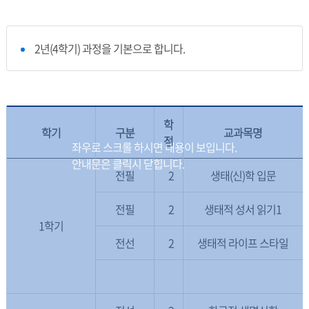
2년(4학기) 과정을 기본으로 합니다.
학
학기
구분
교과목명
점
전필
2
생태(신)학 입문
전필
2
생태적 성서 읽기1
1학기
전선
2
생태적 라이프 스타일