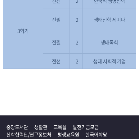
전선
2
한국적 생명신학
전필
2
생태신학 세미나
3학기
전필
2
생태목회
전선
2
생태-사회적 기업
중앙도서관
생활관
교목실
발전기금모금
산학협력단/연구정보처
평생교육원
한국어학당