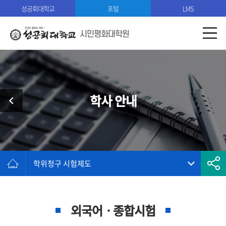
성공회대학교
포털
LMS
시민평화대학원
학사 안내
학위청구 시험제도
외국어ㆍ종합시험