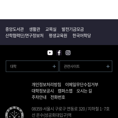
중앙도서관
생활관
교목실
발전기금모금
산학협력단/연구정보처
평생교육원
한국어학당
대학
관련사이트
개인정보처리방침
이메일무단수집거부
대학정보공시
캠퍼스맵
오시는 길
주차안내
전화번호
08359 서울시 구로구 연동로 320 / 지하철 1·7호
선 온수(성공회대입구)역