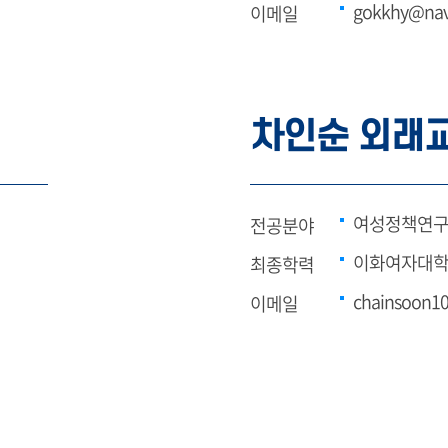
gokkhy@nav
이메일
차인순 외래
여성정책연
전공분야
이화여자대학
최종학력
chainsoon1
이메일