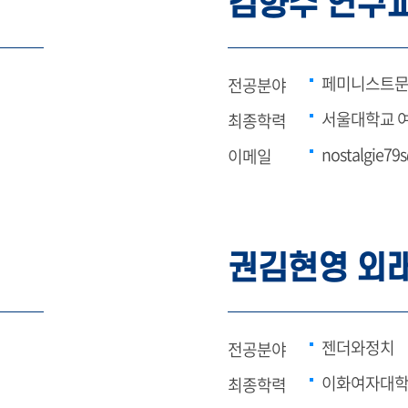
김향수 연구
페미니스트
전공분야
서울대학교 
최종학력
nostalgie79
이메일
권김현영 외
젠더와정치
전공분야
이화여자대학
최종학력