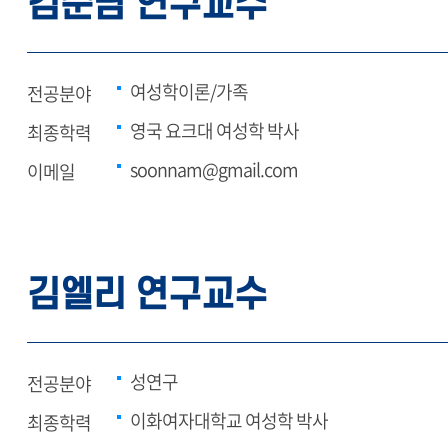
김순남 연구교수
여성학이론/가족
전공분야
영국 요크대 여성학 박사
최종학력
soonnam@gmail.com
이메일
김엘리 연구교수
성연구
전공분야
이화여자대학교 여성학 박사
최종학력