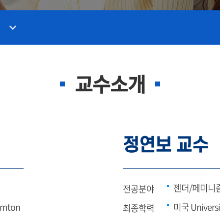
교수소개
정연보 교수
젠더/페미니
전공분야
hamton
미국 Univers
최종학력