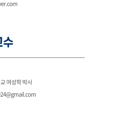
er.com
교수
구
교 여성학 박사
024@gmail.com