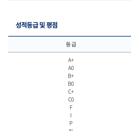
성적등급 및 평점
등 급
A+
A0
B+
B0
C+
C0
F
I
P
N