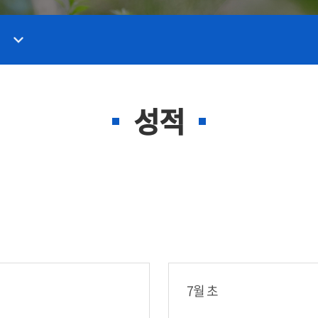
성적
7월 초