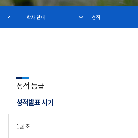
학사 안내
성적
성적 등급
성적발표 시기
1월 초