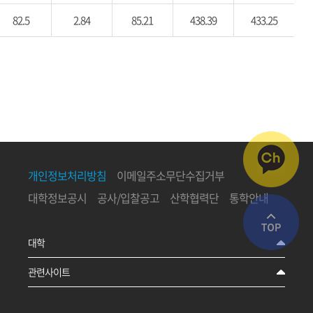
82.5
2.84
85.21
438.39
433.25
개인정보처리방침
이메일주소무단수집거부
대학정보공시
공사/입찰공고
산학협력단
통학안내
대학
관련사이트