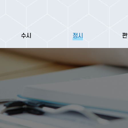
수시
정시
편