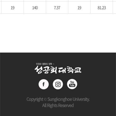
19
140
7.37
19
81.23
Copyright © Sungkonghoe University.
All Rights Reserved