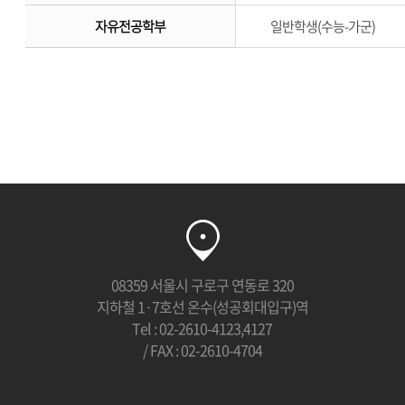
자유전공학부
일반학생(수능-가군)
08359 서울시 구로구 연동로 320
지하철 1·7호선 온수(성공회대입구)역
Tel : 02-2610-4123,4127
/ FAX : 02-2610-4704