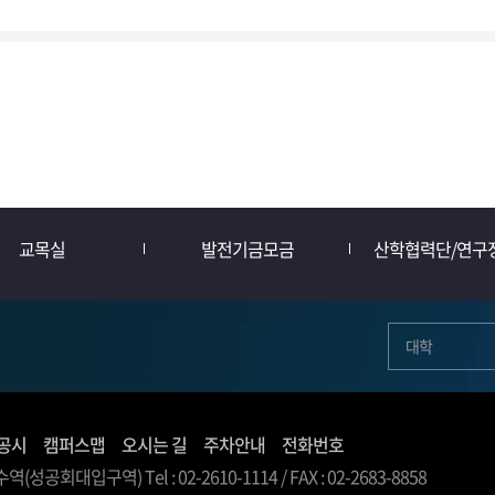
교목실
발전기금모금
산학협력단/연구
대학
공시
캠퍼스맵
오시는 길
주차안내
전화번호
 온수역(성공회대입구역)
Tel : 02-2610-1114
/ FAX : 02-2683-8858