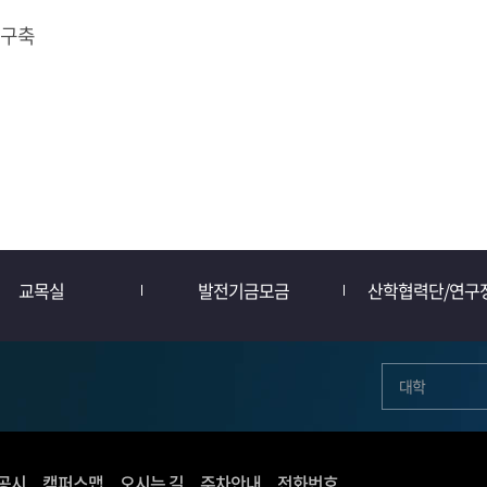
 구축
교목실
발전기금모금
산학협력단/연구
대학
공시
캠퍼스맵
오시는 길
주차안내
전화번호