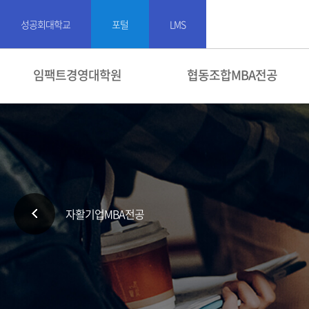
성공회대학교
포털
LMS
임팩트경영대학원
협동조합MBA전공
자활기업MBA전공