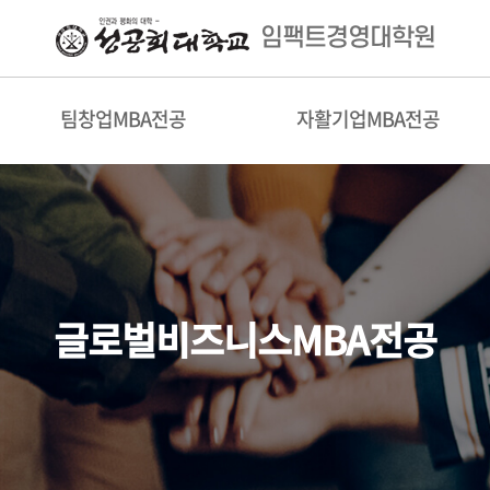
임팩트경영대학원
팀창업MBA전공
자활기업MBA전공
글로벌비즈니스MBA전공