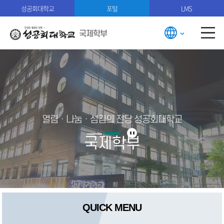
성공회대학교
포털
LMS
국제학부
열림ㆍ나눔ㆍ섬김의 전당 성공회대학교
국제학부
QUICK MENU