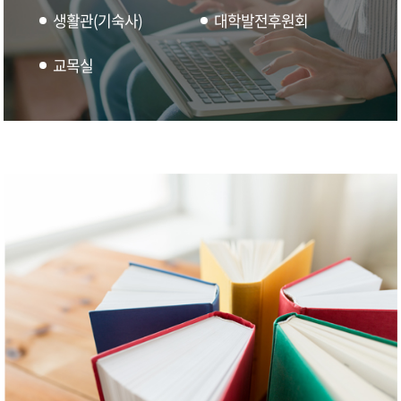
생활관(기숙사)
대학발전후원회
교목실