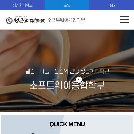
성공회대학교
포털
LMS
소프트웨어융합학부
열림ㆍ나눔ㆍ섬김의 전당 성공회대학교
소프트웨어융합학부
QUICK MENU