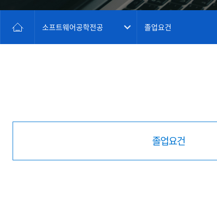
소프트웨어공학전공
졸업요건
졸업요건