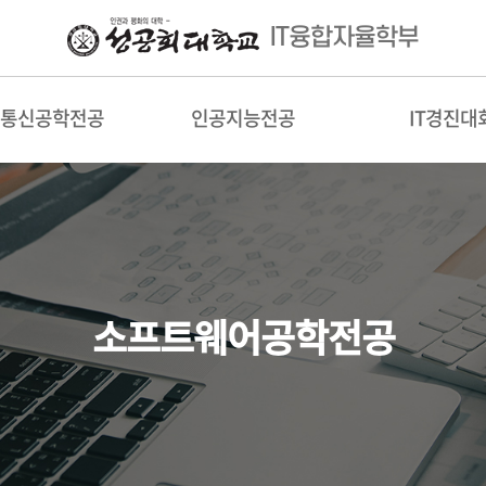
IT융합자율학부
통신공학전공
인공지능전공
IT경진대
소프트웨어공학전공