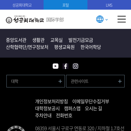
성공회대학교
포털
LMS
国际学部
중앙도서관
생활관
교목실
발전기금모금
산학협력단/연구정보처
평생교육원
한국어학당
대학
관련사이트
개인정보처리방침
이메일무단수집거부
대학정보공시
캠퍼스맵
오시는 길
주차안내
전화번호
08359 서울시 구로구 연동로 320 / 지하철 1.7호선