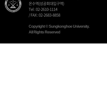
온수역(성공회대입구역)
Tel : 02-2610-1114
/ FAX : 02-2683-8858
Copyright © Sungkonghoe University.
All Rights Reserved