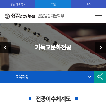
성공회대학교
포털
LMS
인문융합자율학부
기독교문화전공
교육과정
전공이수체계도