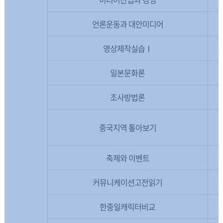
언론운동과 대안미디어
영상제작실습Ⅰ
일본문화론
조사방법론
중국지역 톺아보기
축제와 이벤트
커뮤니케이션고전읽기
한중일캐릭터비교