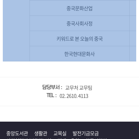
중국문화산업
중국사회사정
키워드로 본 오늘의 중국
한국현대문화사
교무처 교무팀
담당부서
02. 2610. 4113
TEL
중앙도서관
생활관
교목실
발전기금모금