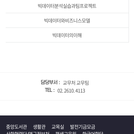
빅데이터분석실습과팀프로젝트
빅데이터와비즈니스모델
빅데이터의이해
교무처 교무팀
담당부서
02. 2610. 4113
TEL
중앙도서관
생활관
교목실
발전기금모금
산학협력단/연구정보처
평생교육원
한국어학당