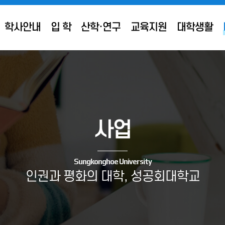
학사안내
입 학
산학·연구
교육지원
대학생활
사업
Sungkonghoe University
인권과 평화의 대학, 성공회대학교