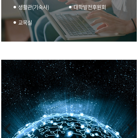
생활관(기숙사)
대학발전후원회
교목실