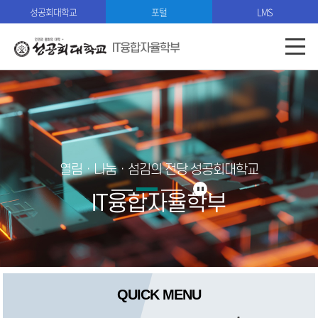
성공회대학교
포털
LMS
IT융합자율학부
열림ㆍ나눔ㆍ섬김의 전당 성공회대학교
IT융합자율학부
QUICK MENU