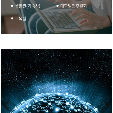
생활관(기숙사)
대학발전후원회
교목실