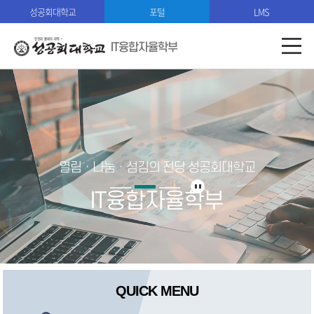
성공회대학교
포털
LMS
IT융합자율학부
열림ㆍ나눔ㆍ섬김의 전당 성공회대학교
IT융합자율학부
QUICK MENU